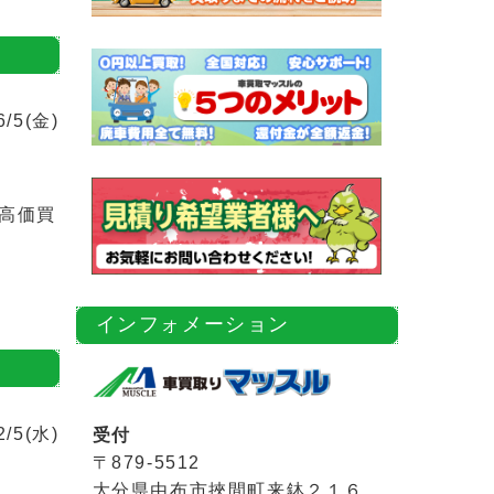
6/5(金)
高価買
インフォメーション
2/5(水)
受付
〒879-5512
大分県由布市挾間町来鉢２１６